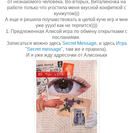
от незнакомого человека. Во-вторых, Виталиночка на
работе только что угостила меня вкусной конфеткой с
кунжутом)))
А еще я решила поучавствовать в целой куче игр и мне
уже ууух! как не терпится))))
1. Предложенная Алисой игра по обмену открытками с
посланиями.
Записаться можно здесь
Secret Message
, и здесь
Игра
"Secret message"
, там же и правила).
И я уже жду адресочки от Алисоньки