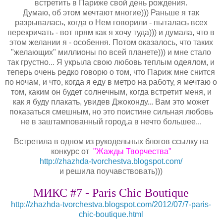
встретить в Париже свой день рождения.
Думаю, об этом мечтают многие))) Раньше я так
разрывалась, когда о Нем говорили - пыталась всех
перекричать - вот прям
как я хочу туда))) и думала, что в
этом желании я - особення. Потом ок
азалось, что таких
"желающих" миллионы по всей планете))) и мне стало
так грустно... Я укрыла свою любовь теплым одеялом, и
теперь очень редко говорю о том, что Париж мне снится
по ночам, и что, когда я еду в метро на работу, я мечтаю о
том, каким он будет солнечным, когда встретит меня, и
как я буду плакать, увидев Джоконду... Вам это может
показаться смешным, но это поистине сильная любовь
не в заштампованный город,а в нечто большее...
Встретила в одном из рукодельных блогов ссылку на
конкурс от
"Жажды Творчества
"
http://zhazhda-tvorchestva.blogspot.com/
и решила поучавствовать)))
МИКС #7 - Paris Chic Boutique
http://zhazhda-tvorchestva.blogspot.com/2012/07/7-paris-
chic-boutique.html